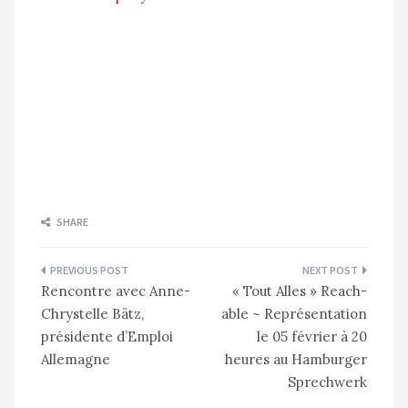
SHARE
Navigation
Rencontre avec Anne-
« Tout Alles » Reach-
de
Chrystelle Bätz,
able ~ Représentation
l’article
présidente d’Emploi
le 05 février à 20
Allemagne
heures au Hamburger
Sprechwerk