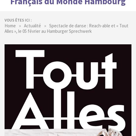
Français du Monde Hambourg
VOUS ÊTES ICI :
»
»
Home
Actualité
Spectacle de danse : Reach-able et « Tout
Alles », le 05 février au Hamburger Sprechwerk