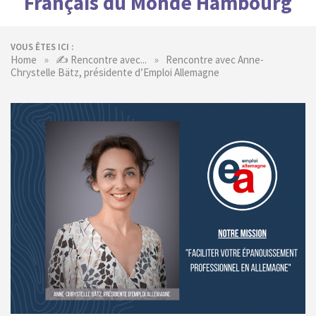
Français du Monde Hambourg
VOUS ÊTES ICI :
»
»
Home
✍️ Rencontre avec...
Rencontre avec Anne-
Chrystelle Bätz, présidente d’Emploi Allemagne