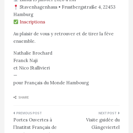
Stavenhagenhaus • Frustbergstraße 4, 22453
Hamburg
Inscriptions
Au plaisir de vous y retrouver et de tirer la fève
ensemble.
Nathalie Brochard
Franck Naji
et Nico Stallivieri
—
pour Français du Monde Hambourg
SHARE
Navigation
Portes Ouvertes à
Visite guidée du
de
l’Institut Français de
Gängeviertel
l’article