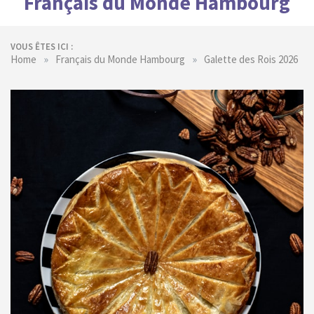
Français du Monde Hambourg
VOUS ÊTES ICI :
»
»
Home
Français du Monde Hambourg
Galette des Rois 2026