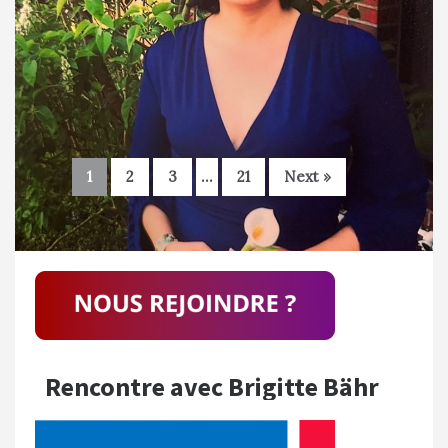
1
2
3
…
21
Next »
Rencontre avec Brigitte Bähr
´intérêt de Brigitte Bähr pour l’Allemagne