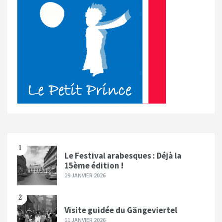
L
remonte à ses 11 ans où elle choisit l
´option « allemand LV1 », commence des
échanges avec une correspondante allemande,
suivant
SHARE
1
Le Festival arabesques : Déjà la
15ème édition !
29 JANVIER 2026
2
Visite guidée du Gängeviertel
11 JANVIER 2026