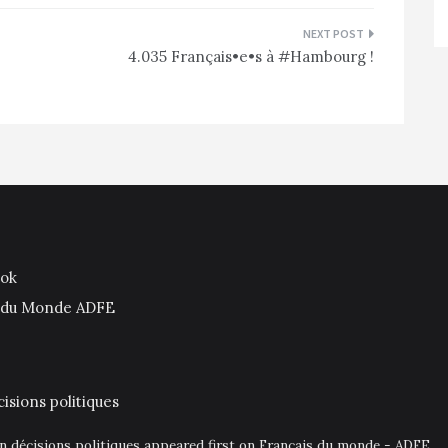
4.035 Français•e•s à #Hambourg !
ook
is du Monde ADFE
isions politiques
en décisions politiques appeared first on Français du monde - ADFE.