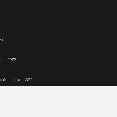
FE.
nde - ADFE.
ais du monde - ADFE.