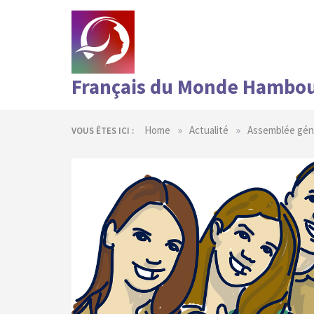
Skip
to
content
Français du Monde Hambo
»
»
Home
Actualité
Assemblée géné
VOUS ÊTES ICI :