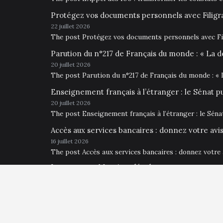
Protégez vos documents personnels avec Filigr
22 juillet 2026
The post Protégez vos documents personnels avec Fil
Parution du n°217 de Français du monde : « La d
20 juillet 2026
The post Parution du n°217 de Français du monde : « 
Enseignement français à l’étranger : le Sénat p
20 juillet 2026
The post Enseignement français à l’étranger : le Sén
Accès aux services bancaires : donnez votre av
16 juillet 2026
The post Accès aux services bancaires : donnez votre
Impressum • Mentions légales
Français du Monde Hambourg 2026
Proudly powered by WordPress
|
Theme: Opus Blog by