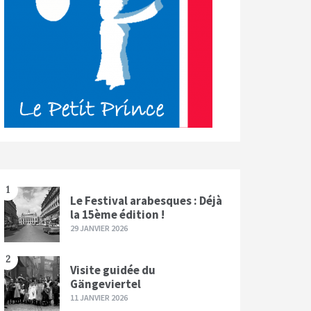
1
Le Festival arabesques : Déjà
la 15ème édition !
29 JANVIER 2026
2
Visite guidée du
Gängeviertel
11 JANVIER 2026