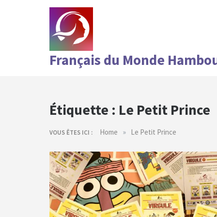
Skip
to
content
Français du Monde Hambo
Étiquette :
Le Petit Prince
»
Home
Le Petit Prince
VOUS ÊTES ICI :