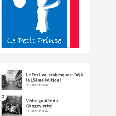
1
Le Festival arabesques : Déjà
la 15ème édition !
29 JANVIER 2026
2
Visite guidée du
Gängeviertel
11 JANVIER 2026