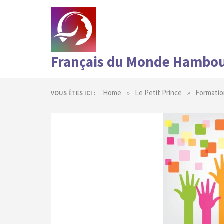
Skip
to
content
Français du Monde Hambo
»
»
Home
Le Petit Prince
Formatio
VOUS ÊTES ICI :