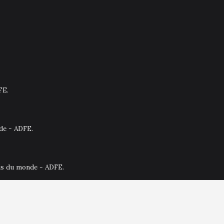
FE.
nde - ADFE.
ais du monde - ADFE.