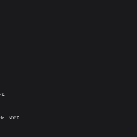
FE.
nde - ADFE.