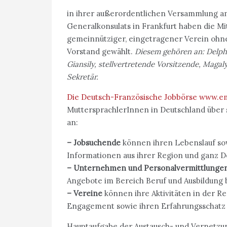
in ihrer außerordentlichen Versammlung am
Generalkonsulats in Frankfurt haben die Mi
gemeinnütziger, eingetragener Verein ohne
Vorstand gewählt.
Diesem gehören an: Delph
Giansily, stellvertretende Vorsitzende, Maga
Sekretär.
Die Deutsch-Französische Jobbörse
www.em
MuttersprachlerInnen in Deutschland über 
an:
–
Jobsuchende
können ihren Lebenslauf sow
Informationen aus ihrer Region und ganz D
–
Unternehmen und Personalvermittlunge
Angebote im Bereich Beruf und Ausbildung
–
Vereine
können ihre Aktivitäten in der R
Engagement sowie ihren Erfahrungsschatz
Hauptaufgabe der Austausch- und Vernetzu