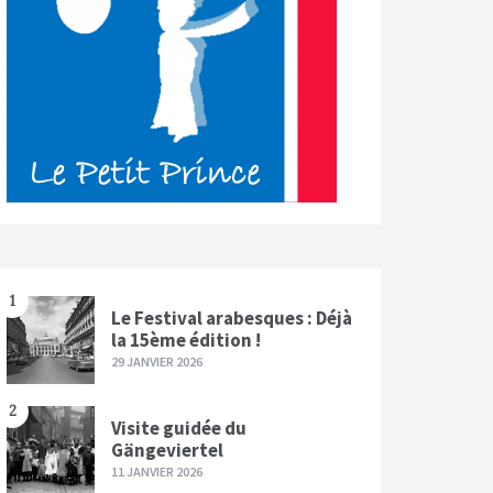
1
Le Festival arabesques : Déjà
la 15ème édition !
29 JANVIER 2026
2
Visite guidée du
Gängeviertel
11 JANVIER 2026