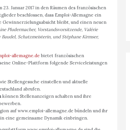
 23. Januar 2017 in den Räumen des französischen
tglieder beschlossen, dass Emploi-Allemagne ein
 Gewinnerzielungsabsicht bleibt, und einen neuen
ine Pludermacher, Vorstandsvorsitzende, Valérie
ly Baudel, Schatzmeisterin, und Stéphane Kirmser,
ploi-allemagne.de
bietet französischen
seine Online-Plattform folgende Serviceleistungen
ie Stellengesuche einstellen und aktuelle
eutschland abrufen.
n
können Stellenanzeigen schalten und ihre
 bewerben.
egion auf
www.emploi-allemagne.de
bündeln und ihr
 in eine gemeinsame Dynamik einbringen.
ngsplattform
www.emploi-allemagne.de
sind die