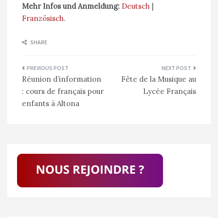
Mehr Infos und Anmeldung:
Deutsch
|
Französisch
.
SHARE
Navigation
Réunion d’information
Fête de la Musique au
de
: cours de français pour
Lycée Français
l’article
enfants à Altona