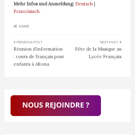
Mehr Infos und Anmeldung:
Deutsch
|
Französisch
.
SHARE
Navigation
Réunion d’information
Fête de la Musique au
de
: cours de français pour
Lycée Français
l’article
enfants à Altona