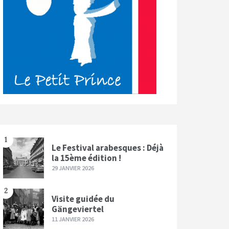
1
Le Festival arabesques : Déjà
la 15ème édition !
29 JANVIER 2026
2
Visite guidée du
Gängeviertel
11 JANVIER 2026