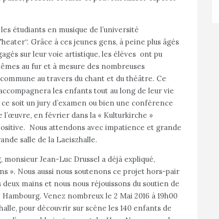
es étudiants en musique de l’université
eater“. Grâce à ces jeunes gens, à peine plus âgés
gés sur leur voie artistique, les élèves ont pu
êmes au fur et à mesure des nombreuses
 commune au travers du chant et du théâtre. Ce
e, accompagnera les enfants tout au long de leur vie
ue ce soit un jury d’examen ou bien une conférence
l’œuvre, en février dans la « Kulturkirche »
 positive. Nous attendons avec impatience et grande
rande salle de la Laeiszhalle.
, monsieur Jean-Luc Drussel a déjà expliqué,
ns ». Nous aussi nous soutenons ce projet hors-pair
 deux mains et nous nous réjouissons du soutien de
de Hambourg. Venez nombreux le 2 Mai 2016 à 19h00
halle, pour découvrir sur scène les 140 enfants de