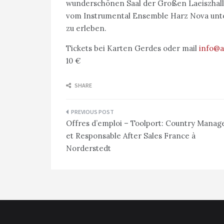
wunderschönen Saal der Großen Laeiszhalle,
vom Instrumental Ensemble Harz Nova unte
zu erleben.
Tickets bei Karten Gerdes oder mail
info@a
10 €
SHARE
Navigation
Offres d’emploi – Toolport: Country Manag
de
et Responsable After Sales France à
l’article
Norderstedt