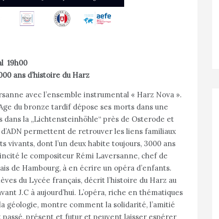
Saal 19h00
 ans d’histoire du Harz
rsanne avec l’ensemble instrumental « Harz Nova ».
 l’Age du bronze tardif dépose ses morts dans une
ts dans la „Lichtensteinhöhle“ près de Osterode et
s d’ADN permettent de retrouver les liens familiaux
 vivants, dont l’un deux habite toujours, 3000 ans
a incité le compositeur Rémi Laversanne, chef de
is de Hambourg, à en écrire un opéra d’enfants.
èves du Lycée français, décrit l’histoire du Harz au
vant J.C à aujourd’hui. L’opéra, riche en thématiques
, la géologie, montre comment la solidarité, l’amitié
 passé, présent et futur et peuvent laisser espérer