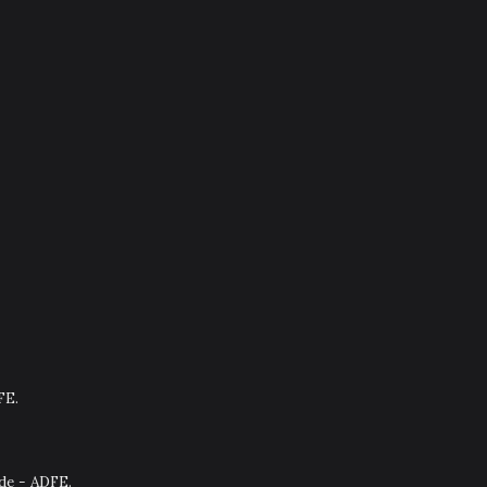
FE.
nde - ADFE.