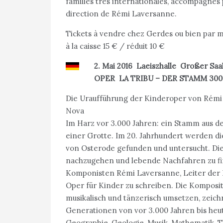
familles très internationales, accompagnés 
direction de Rémi Laversanne.
Tickets à vendre chez Gerdes ou bien par m
à la caisse 15 € / réduit 10 €
2. Mai 2016 Laeiszhalle Großer S
OPER LA TRIBU – DER STAMM 3000
Die Uraufführung der Kinderoper von Rém
Nova
Im Harz vor 3.000 Jahren: ein Stamm aus d
einer Grotte. Im 20. Jahrhundert werden di
von Osterode gefunden und untersucht. Die
nachzugehen und lebende Nachfahren zu fin
Komponisten Rémi Laversanne, Leiter der 
Oper für Kinder zu schreiben. Die Kompositi
musikalisch und tänzerisch umsetzen, zeich
Generationen von vor 3.000 Jahren bis heu
Geographie, Geologie, Musik, Mathematik, Th