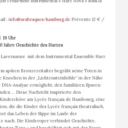
par l’ensemble instrumental « Harz Nova » sous la
ail :
info@arabesques-hamburg.de
Prévente 12 € /
aal 19 Uhr
 Jahre Geschichte des Harzes
i Laversanne mit dem Instrumental Ensemble Harz
em späten Bronzezeitalter begräbt seine Toten in
e Knochen in der „Lichtensteinhöhle“ in der Nähe
 DNA-Analyse ermöglicht, den familiären Spuren
den … Diese Nachricht inspirierte den
Kinderchöre am Lycée français de Hambourg, eine
on, die die Kinder des Lycée français theatralisch,
net das Leben der Sippe im Laufe der
te nach. Die Kinderoper verbindet Geschichte,
eater, Tanz – und beschäftigt sich mit der Frage,