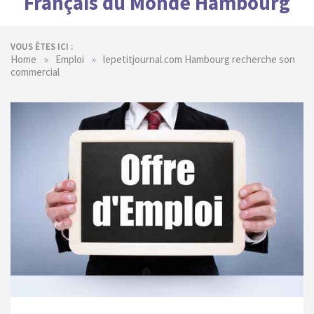
Français du Monde Hambourg
VOUS ÊTES ICI :
»
»
Home
Emploi
lepetitjournal.com Hambourg recherche son
commercial