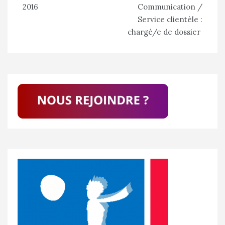
de
2016
Communication /
l’article
Service clientèle :
chargé/e de dossier