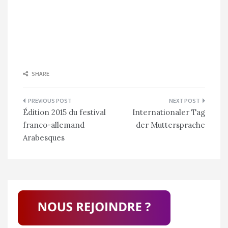
SHARE
Navigation
Édition 2015 du festival
Internationaler Tag
de
franco-allemand
der Muttersprache
l’article
Arabesques