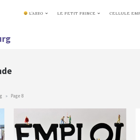
L’ASSO
LE PETIT PRINCE
CELLULE EM
urg
nde
»
g
Page 8