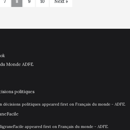
7
8
9
10
Next »
ook
is du Monde ADFE
isions politiques
en décisions politiques appeared first on Français du monde - ADFE.
aneFacile
igraneFacile appeared first on Français du monde - ADFE.