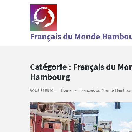
Skip
to
content
Français du Monde Hambo
Catégorie :
Français du Mo
Hambourg
»
Home
Français du Monde Hambour
VOUS ÊTES ICI :