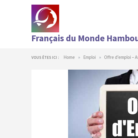
Skip
to
content
Français du Monde Hambo
»
»
Home
Emploi
Offre d’emploi –
VOUS ÊTES ICI :