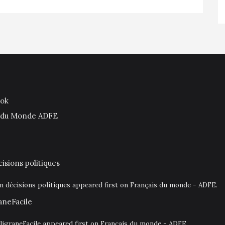
ook
is du Monde ADFE
isions politiques
en décisions politiques appeared first on Français du monde - ADFE.
aneFacile
igraneFacile appeared first on Français du monde - ADFE.