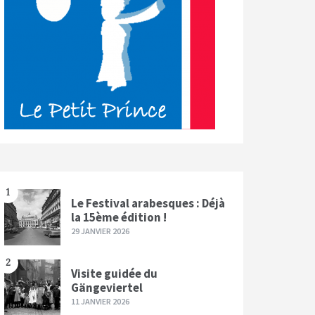
1
Le Festival arabesques : Déjà
la 15ème édition !
29 JANVIER 2026
2
Visite guidée du
Gängeviertel
11 JANVIER 2026