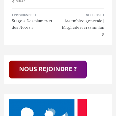
SHARE
Navigation
Stage « Des plumes et
Assemblée générale |
de
des Notes »
Mitgliederversammlun
l’article
g