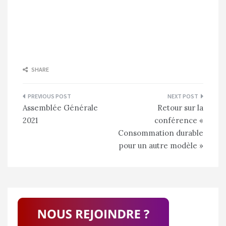
SHARE
Navigation
Assemblée Générale
Retour sur la
de
2021
conférence «
l’article
Consommation durable
pour un autre modèle »