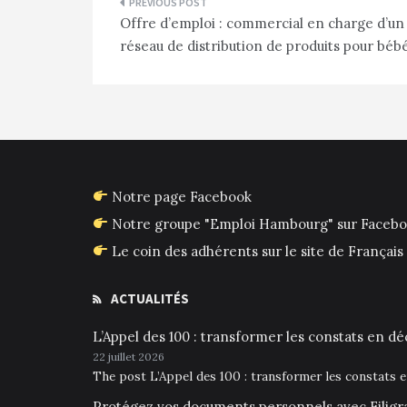
Navigation
Offre d’emploi : commercial en charge d’un
de
réseau de distribution de produits pour béb
l’article
Notre page Facebook
Notre groupe "Emploi Hambourg" sur Faceb
Le coin des adhérents sur le site de França
ACTUALITÉS
L’Appel des 100 : transformer les constats en déc
22 juillet 2026
The post L’Appel des 100 : transformer les constats 
Protégez vos documents personnels avec Filigr