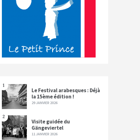
1
Le Festival arabesques : Déjà
la 15ème édition !
29 JANVIER 2026
2
Visite guidée du
Gängeviertel
11 JANVIER 2026