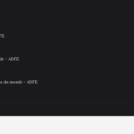
FE.
nde - ADFE.
ais du monde - ADFE.