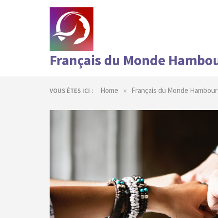
Skip
to
content
Français du Monde Hambo
»
Home
Français du Monde Hambour
VOUS ÊTES ICI :