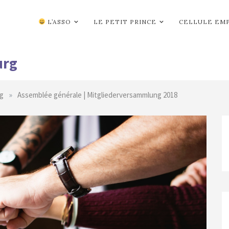
L’ASSO
LE PETIT PRINCE
CELLULE EM
urg
»
g
Assemblée générale | Mitgliederversammlung 2018