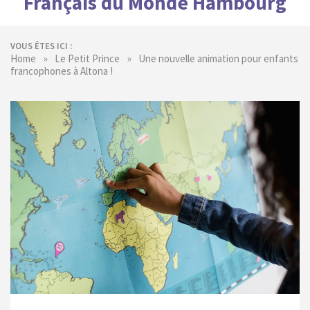
Français du Monde Hambourg
VOUS ÊTES ICI :
»
»
Home
Le Petit Prince
Une nouvelle animation pour enfants
francophones à Altona !