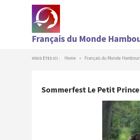
Skip
to
content
Français du Monde Hambo
»
Home
Français du Monde Hambour
VOUS ÊTES ICI :
Sommerfest Le Petit Prince