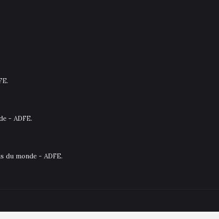
FE.
nde - ADFE.
ais du monde - ADFE.