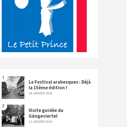
1
Le Festival arabesques : Déjà
la 15ème édition !
29 JANVIER 2026
2
Visite guidée du
Gängeviertel
11 JANVIER 2026