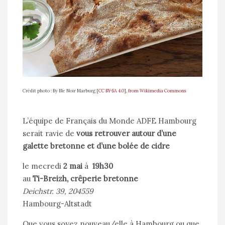
Crédit photo : By Ble Noir Marburg [
CC BY-SA 4.0
],
from Wikimedia Commons
L’équipe de Français du Monde ADFE Hambourg
serait ravie de
vous retrouver autour d’une
galette bretonne et d’une bolée de cidre
le mecredi
2 mai
à
19h30
au
Ti-Breizh, crêperie bretonne
Deichstr. 39, 204559
Hambourg-Altstadt
Que vous soyez nouveau/elle à Hambourg ou que