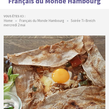
Français du Monde Hambourg
VOUS ÊTES ICI :
»
»
Home
Français du Monde Hambourg
Soirée Ti-Breizh
mercredi 2 mai