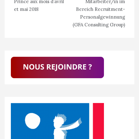
Prince aux mois d’avril
Mitarbeiter/in im
l’article
et mai 2018
Bereich Recruitment-
Personalgewinnung
(GFA Consulting Group)