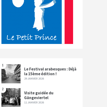
1
Le Festival arabesques : Déjà
la 15ème édition !
29 JANVIER 2026
2
Visite guidée du
Gängeviertel
11 JANVIER 2026