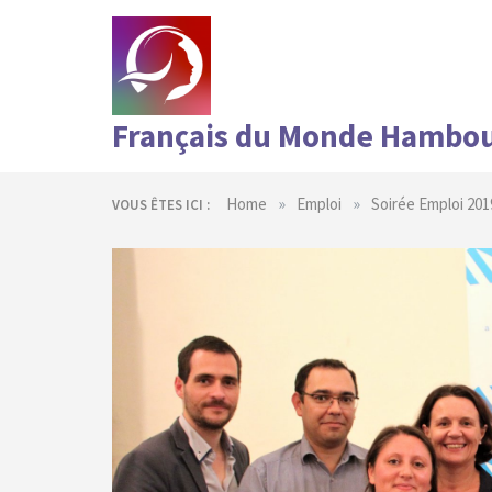
Skip
to
content
Français du Monde Hambo
»
»
Home
Emploi
Soirée Emploi 201
VOUS ÊTES ICI :