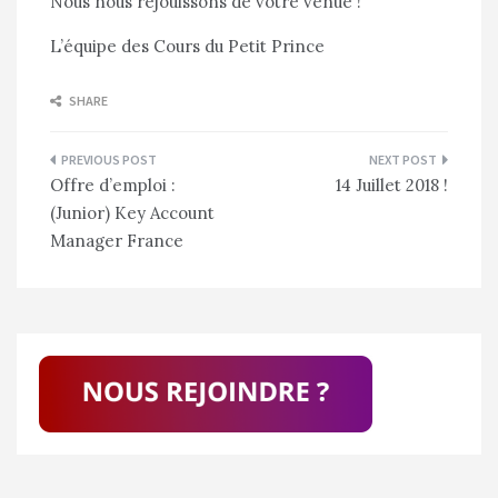
Nous nous réjouissons de votre venue !
L’équipe des Cours du Petit Prince
SHARE
Navigation
Offre d’emploi :
14 Juillet 2018 !
de
(Junior) Key Account
l’article
Manager France