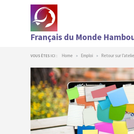
Skip
to
content
Français du Monde Hambo
»
»
Home
Emploi
Retour sur l’atel
VOUS ÊTES ICI :