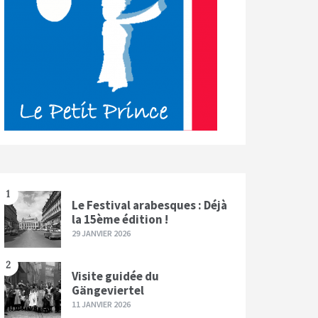
1
Le Festival arabesques : Déjà
la 15ème édition !
29 JANVIER 2026
2
Visite guidée du
Gängeviertel
11 JANVIER 2026