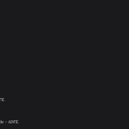
FE.
nde - ADFE.