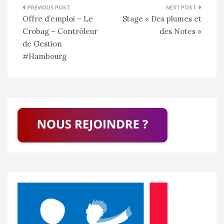
Navigation
Offre d’emploi – Le
Stage « Des plumes et
de
Crobag – Contrôleur
des Notes »
l’article
de Gestion
#Hambourg