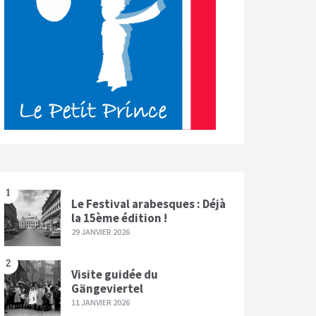
1
Le Festival arabesques : Déjà
la 15ème édition !
29 JANVIER 2026
2
Visite guidée du
Gängeviertel
11 JANVIER 2026