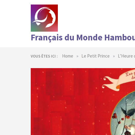
Skip
to
content
Français du Monde Hambo
»
»
Home
Le Petit Prince
L’Heure 
VOUS ÊTES ICI :