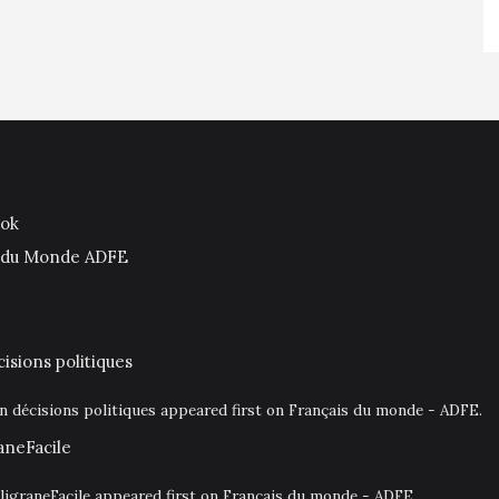
ook
is du Monde ADFE
isions politiques
en décisions politiques appeared first on Français du monde - ADFE.
aneFacile
igraneFacile appeared first on Français du monde - ADFE.