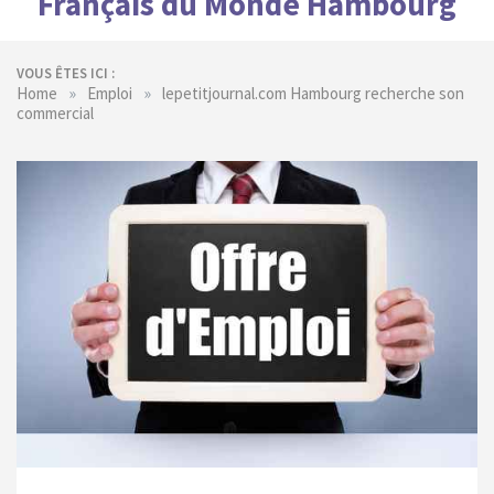
Français du Monde Hambourg
VOUS ÊTES ICI :
»
»
Home
Emploi
lepetitjournal.com Hambourg recherche son
commercial