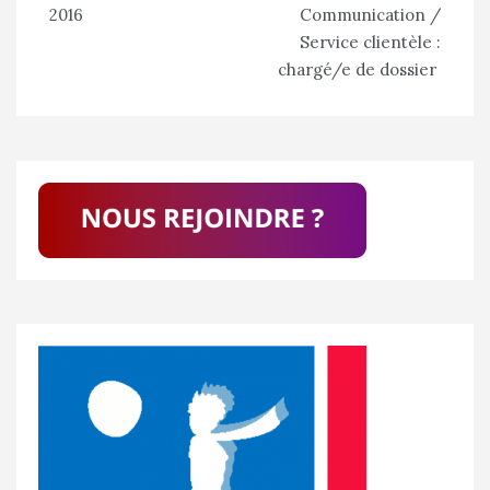
de
2016
Communication /
l’article
Service clientèle :
chargé/e de dossier