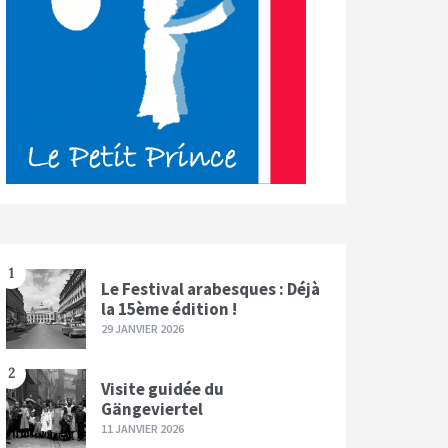
1
Le Festival arabesques : Déjà
la 15ème édition !
29 JANVIER 2026
2
Visite guidée du
Gängeviertel
11 JANVIER 2026