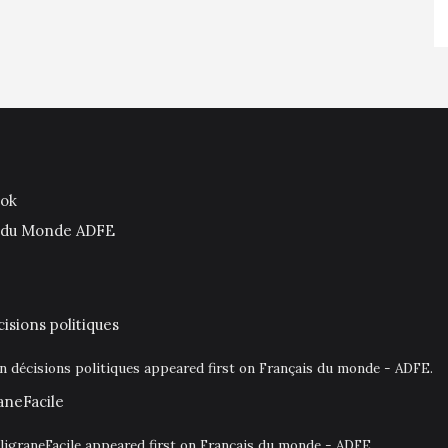
ook
is du Monde ADFE
isions politiques
en décisions politiques appeared first on Français du monde - ADFE.
aneFacile
igraneFacile appeared first on Français du monde - ADFE.