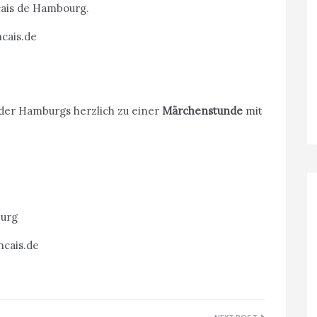
nçais de Hambourg.
ncais.de
inder Hamburgs herzlich zu einer
Märchenstunde
mit
burg
ncais.de