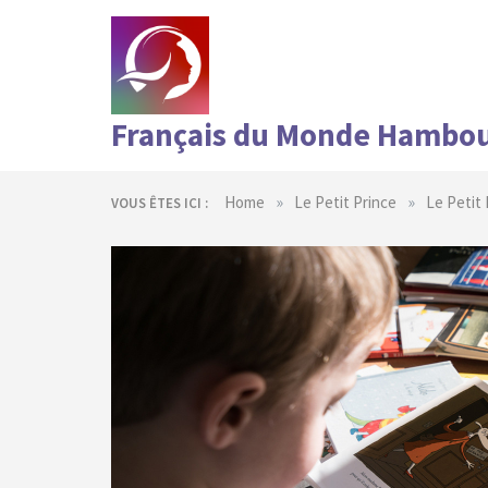
Skip
to
content
Français du Monde Hambo
»
»
Home
Le Petit Prince
Le Petit 
VOUS ÊTES ICI :