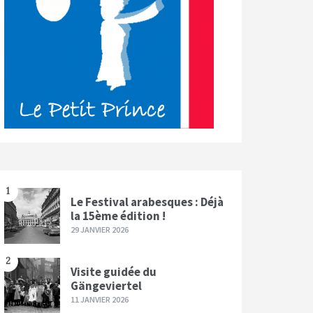
1
Le Festival arabesques : Déjà
la 15ème édition !
29 JANVIER 2026
2
Visite guidée du
Gängeviertel
11 JANVIER 2026