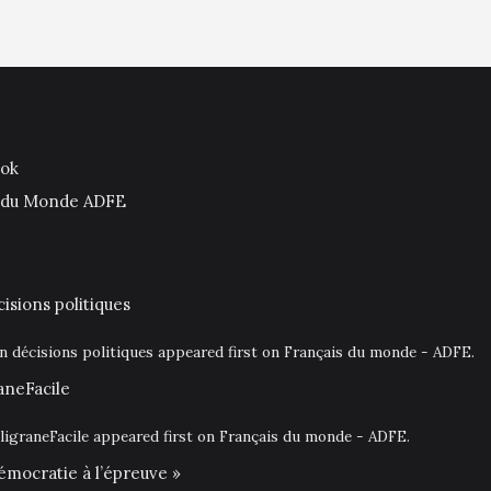
ook
is du Monde ADFE
isions politiques
en décisions politiques appeared first on Français du monde - ADFE.
aneFacile
igraneFacile appeared first on Français du monde - ADFE.
émocratie à l’épreuve »