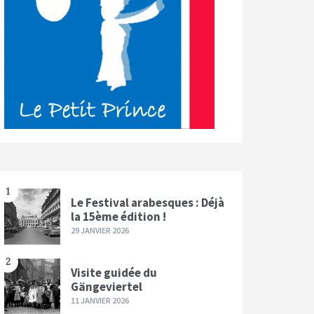
1
Le Festival arabesques : Déjà
la 15ème édition !
29 JANVIER 2026
2
Visite guidée du
Gängeviertel
11 JANVIER 2026