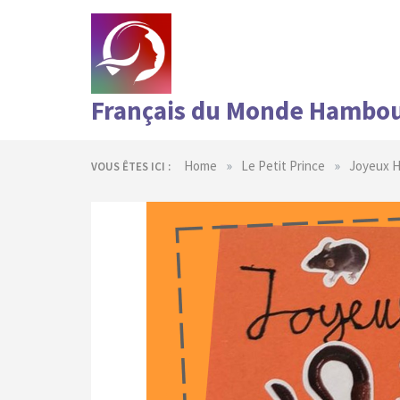
Skip
to
content
Français du Monde Hambo
»
»
Home
Le Petit Prince
Joyeux H
VOUS ÊTES ICI :