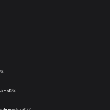
FE.
nde - ADFE.
ais du monde - ADFE.