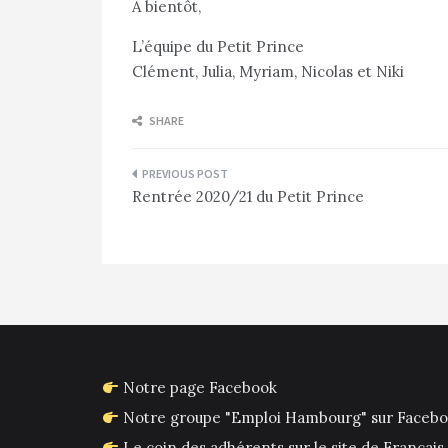
A bientôt,
L’équipe du Petit Prince
Clément, Julia, Myriam, Nicolas et Niki
SHARE
Navigation
Rentrée 2020/21 du Petit Prince
de
l’article
Notre page Facebook
Notre groupe "Emploi Hambourg" sur Faceb
Le coin des adhérents sur le site de França