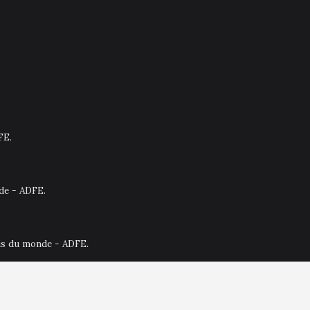
FE.
nde - ADFE.
ais du monde - ADFE.