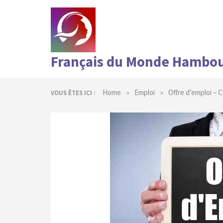
Skip
to
content
Français du Monde Hambo
»
»
Home
Emploi
Offre d’emploi – 
VOUS ÊTES ICI :