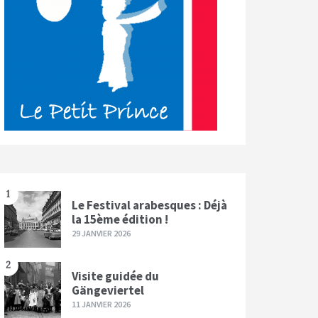
1
Le Festival arabesques : Déjà
la 15ème édition !
29 JANVIER 2026
2
Visite guidée du
Gängeviertel
11 JANVIER 2026