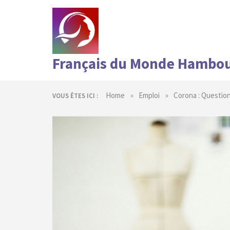
Skip
to
content
Français du Monde Hambo
»
»
Home
Emploi
Corona : Question
VOUS ÊTES ICI :