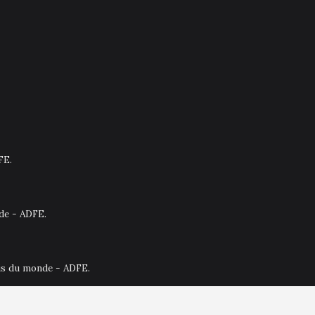
FE.
nde - ADFE.
ais du monde - ADFE.