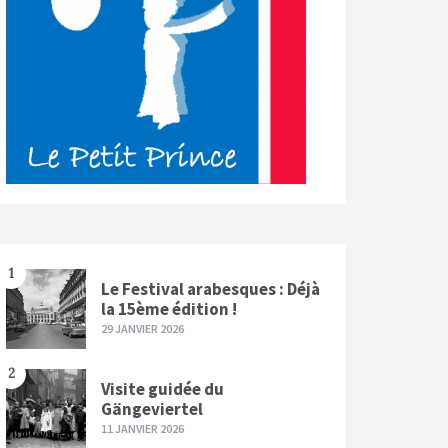
1
Le Festival arabesques : Déjà
la 15ème édition !
29 JANVIER 2026
2
Visite guidée du
Gängeviertel
11 JANVIER 2026