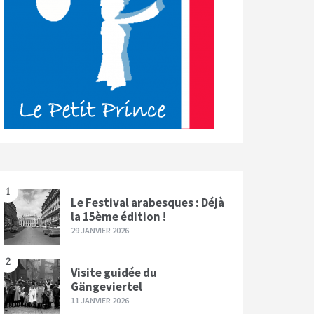
1
Le Festival arabesques : Déjà
la 15ème édition !
29 JANVIER 2026
2
Visite guidée du
Gängeviertel
11 JANVIER 2026