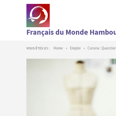
Skip
to
content
Français du Monde Hambo
»
»
Home
Emploi
Corona : Question
VOUS ÊTES ICI :