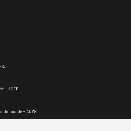
FE.
nde - ADFE.
ais du monde - ADFE.