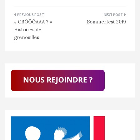
Navigation
« CRÔÔÔAAA ? »
Sommerfest 2019
de
Histoires de
l’article
grenouilles