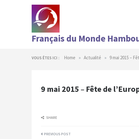
Skip
to
content
Français du Monde Hambo
»
»
Home
Actualité
9 mai 2015 – Fê
VOUS ÊTES ICI :
9 mai 2015 – Fête de l’Euro
SHARE
Navigation