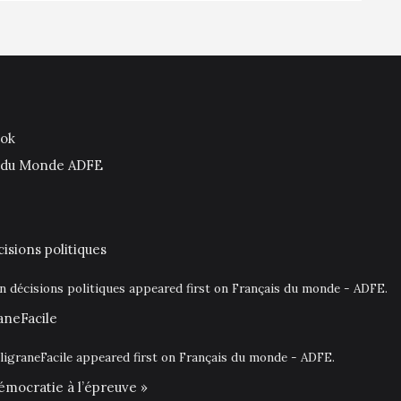
ook
is du Monde ADFE
isions politiques
en décisions politiques appeared first on Français du monde - ADFE.
aneFacile
igraneFacile appeared first on Français du monde - ADFE.
émocratie à l’épreuve »