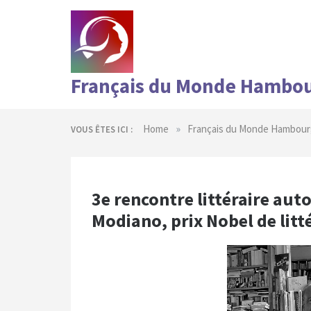
Skip
to
content
Français du Monde Hambo
»
Home
Français du Monde Hambour
VOUS ÊTES ICI :
3e rencontre littéraire aut
Modiano, prix Nobel de litt