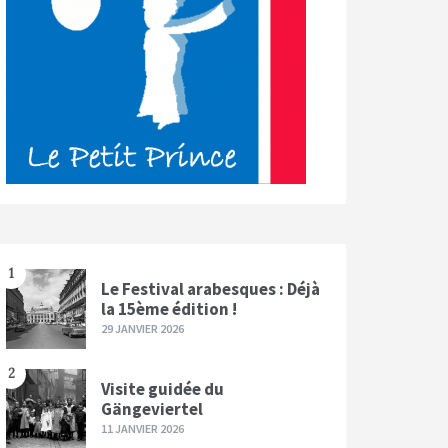
1
Le Festival arabesques : Déjà
la 15ème édition !
29 JANVIER 2026
2
Visite guidée du
Gängeviertel
11 JANVIER 2026