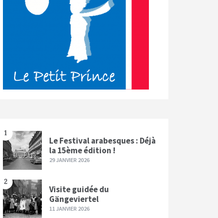
1
Le Festival arabesques : Déjà
la 15ème édition !
29 JANVIER 2026
2
Visite guidée du
Gängeviertel
11 JANVIER 2026