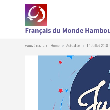
Skip
to
content
Français du Monde Hambo
»
»
Home
Actualité
14 Juillet 2018 !
VOUS ÊTES ICI :