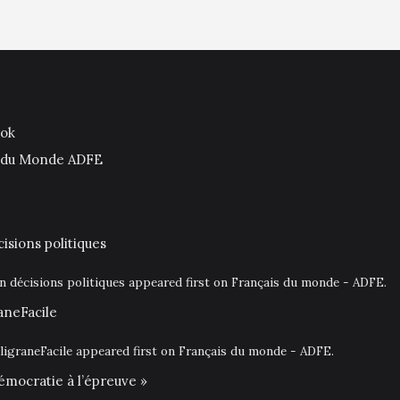
ook
is du Monde ADFE
isions politiques
en décisions politiques appeared first on Français du monde - ADFE.
aneFacile
igraneFacile appeared first on Français du monde - ADFE.
émocratie à l’épreuve »