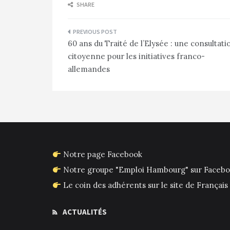
SHARE
Navigation
60 ans du Traité de l’Elysée : une consultati
de
citoyenne pour les initiatives franco-
l’article
allemandes
Notre page Facebook
Notre groupe "Emploi Hambourg" sur Faceb
Le coin des adhérents sur le site de França
ACTUALITÉS