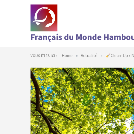
Skip
to
content
Français du Monde Hambo
»
»
Home
Actualité
Clean-Up • 
VOUS ÊTES ICI :