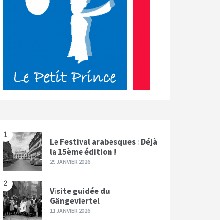
1
Le Festival arabesques : Déjà
la 15ème édition !
29 JANVIER 2026
2
Visite guidée du
Gängeviertel
11 JANVIER 2026