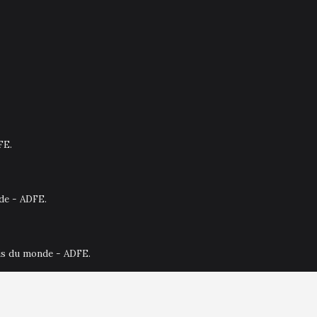
FE.
nde - ADFE.
ais du monde - ADFE.