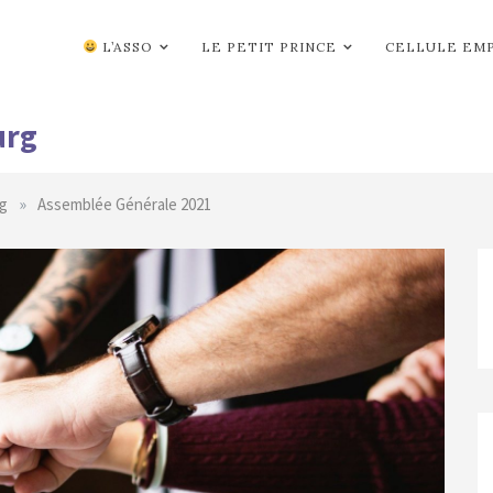
L’ASSO
LE PETIT PRINCE
CELLULE EM
urg
»
g
Assemblée Générale 2021