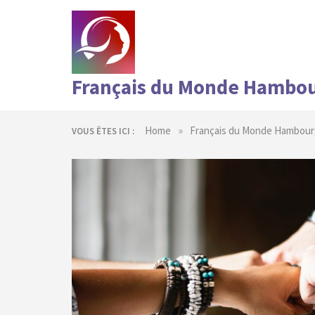
Skip
to
content
Français du Monde Hambo
»
Home
Français du Monde Hambour
VOUS ÊTES ICI :