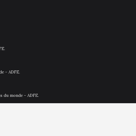
FE.
nde - ADFE.
ais du monde - ADFE.