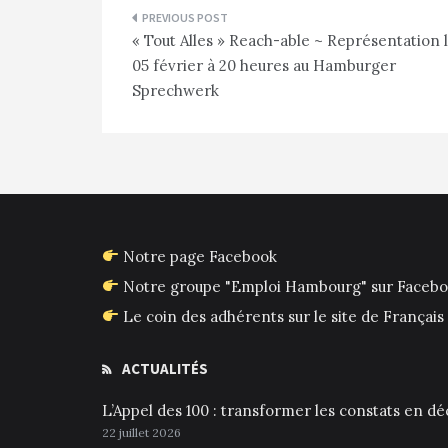
Navigation
« Tout Alles » Reach-able ~ Représentation 
de
05 février à 20 heures au Hamburger
l’article
Sprechwerk
Notre page Facebook
Notre groupe "Emploi Hambourg" sur Faceb
Le coin des adhérents sur le site de França
ACTUALITÉS
L’Appel des 100 : transformer les constats en déc
22 juillet 2026