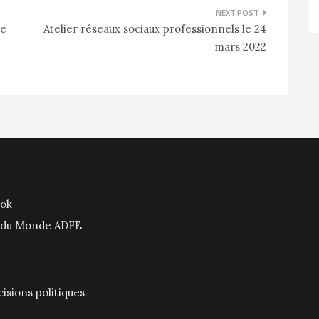
le
Atelier réseaux sociaux professionnels le 24
mars 2022
ook
is du Monde ADFE
isions politiques