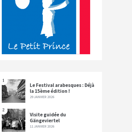
1
Le Festival arabesques : Déjà
la 15ème édition !
29 JANVIER 2026
2
Visite guidée du
Gängeviertel
11 JANVIER 2026