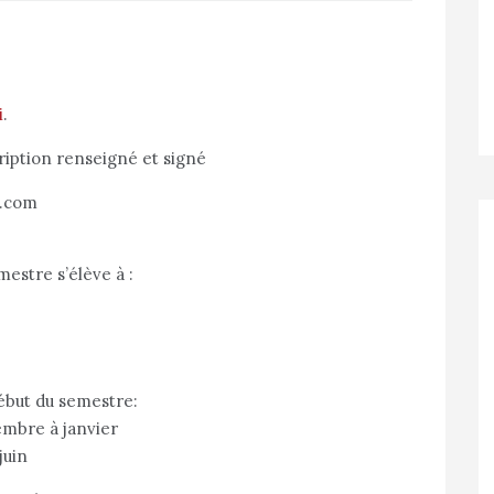
i
.
cription renseigné et signé
l.com
mestre s’élève à :
début du semestre:
embre à janvier
juin