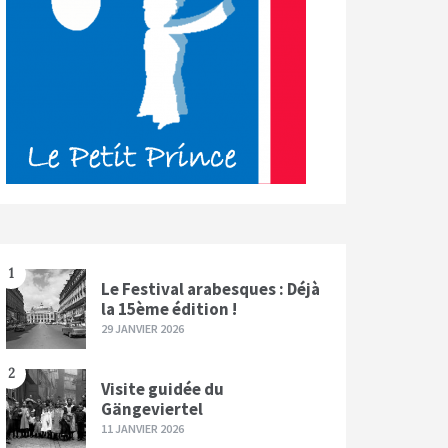
1
Le Festival arabesques : Déjà
la 15ème édition !
29 JANVIER 2026
2
Visite guidée du
Gängeviertel
11 JANVIER 2026